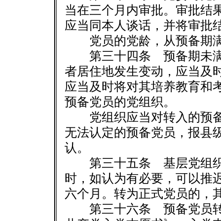
当在三个月内审批。审批结
应当同本人谈话，并将审批
党员的党龄，从预备期满
第三十四条 预备期未满
者居住地发生变动，应当及
应当及时将对其培养教育和
预备党员的党组织。
党组织应当对转入的预备
无法认定的预备党员，报县
认。
第三十五条 基层党组织
时，如认为有必要，可以推
六个月。转为正式党员的，
第三十六条 预备党员转