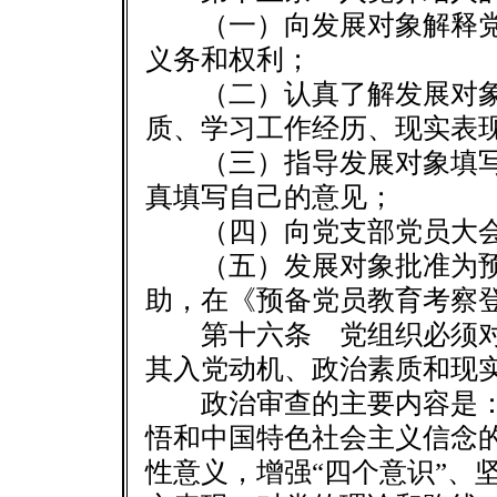
（一）向发展对象解释党
义务和权利；
（二）认真了解发展对象
质、学习工作经历、现实表
（三）指导发展对象填写
真填写自己的意见；
（四）向党支部党员大会
（五）发展对象批准为预
助，在《预备党员教育考察
第十六条 党组织必须对
其入党动机、政治素质和现
政治审查的主要内容是：
悟和中国特色社会主义信念的
性意义，增强“四个意识”、坚