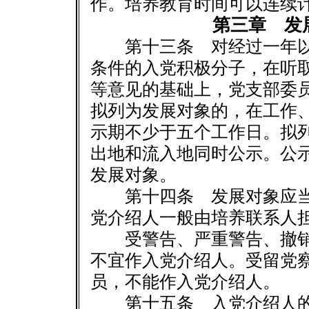
作。培养教育时间可以连续
第三章 发
第十三条 对经过一年以
条件的入党积极分子，在听
等意见的基础上，党支部委
拟列为发展对象的，在工作
示期不少于五个工作日。拟
出地和流入地同时公示。公
发展对象。
第十四条 发展对象应当
党介绍人一般由培养联系人
受警告、严重警告、撤销
不宜作入党介绍人。受留党
员，不能作入党介绍人。
第十五条 入党介绍人的