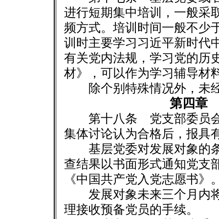
进行短期集中培训，一般采
频方式。培训时间一般不少
训时主要学习习近平新时代
有关党内法规，学习党的历
材》，可以作为学习辅导材
除个别特殊情况外，未经
第四章
第十八条 党支部委员会
集体讨论认为合格后，报具
基层党委对发展对象的条
查结果以书面形式通知党支
《中国共产党入党志愿书》
发展对象未来三个月内将
理接收预备党员的手续。