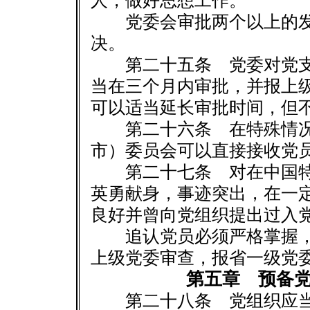
人，做好思想工作。
党委会审批两个以上的发
决。
第二十五条 党委对党支
当在三个月内审批，并报上
可以适当延长审批时间，但
第二十六条 在特殊情况
市）委员会可以直接接收党
第二十七条 对在中国特
英勇献身，事迹突出，在一
良好并曾向党组织提出过入
追认党员必须严格掌握，
上级党委审查，报省一级党
第五章 预备
第二十八条 党组织应当